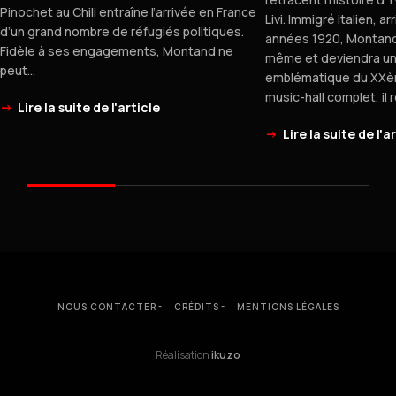
Pinochet au Chili entraîne l’arrivée en France
Livi. Immigré italien, a
d’un grand nombre de réfugiés politiques.
années 1920, Montand 
Fidèle à ses engagements, Montand ne
même et deviendra un
peut…
emblématique du XXèm
music-hall complet, il 
->
Lire la suite de l'article
->
Lire la suite de l'a
NOUS CONTACTER
CRÉDITS
MENTIONS LÉGALES
Réalisation
ikuzo